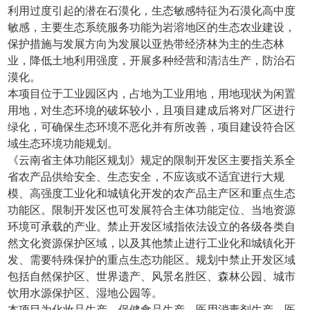
利用过度引起的潜在石漠化，生态敏感特征为石漠化高中度
敏感，主要生态系统服务功能为岩溶地区的生态农业建设，
保护措施与发展方向为发展以亚热带经济林为主的生态林
业，降低土地利用强度，开展多种经营和清洁生产，防治石
漠化。
本项目位于工业园区内，占地为工业用地，用地现状为闲置
用地，对生态环境的破坏较小，且项目建成后将对厂区进行
绿化，可确保生态环境不恶化并有所改善，项目建设符合区
域生态环境功能规划。
《云南省主体功能区规划》规定的限制开发区主要指关系全
省农产品供给安全、生态安全，不应该或不适宜进行大规
模、高强度工业化和城镇化开发的农产品主产区和重点生态
功能区。限制开发区也可发展符合主体功能定位、当地资源
环境可承载的产业。禁止开发区域指依法设立的各级各类自
然文化资源保护区域，以及其他禁止进行工业化和城镇化开
发、需要特殊保护的重点生态功能区。规划中禁止开发区域
包括自然保护区、世界遗产、风景名胜区、森林公园、城市
饮用水源保护区、湿地公园等。
本项目为化妆品生产、保健食品生产、医用消毒剂生产、医