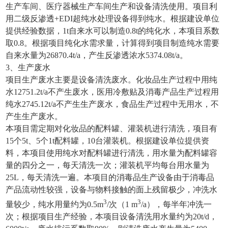
生产车间、医疗器械生产车间生产和设备清洗使用。项目利
用二级反渗透+EDI超纯水处理设备得到纯水。根据建设单位
提供经验数据，1t自来水可以制造0.8t的纯化水，本项目系数
取0.8。根据项目纯化水需求量，计算得到项目制造纯水需要
自来水量为26870.4t/a，产生反渗透浓水5374.08t/a。
3、生产废水
项目生产废水主要是设备清洗废水。化妆品生产过程中用纯
水12751.2t/a不产生废水，医用冷敷贴及消毒产品生产过程用
纯水2745.12t/a不产生生产废水，食品生产过程中无用水，不
产生生产废水。
本项目需定期对化妆品的配料罐、灌装机进行清洗，项目有
15个5t、5个1t配料罐，10台灌装机。根据建设单位提供资
料，本项目使用纯水对配料罐进行清洗，用水量为配料罐容
量的四分之一，每天清洗一次；灌装机平均每台用水量为
25L，每天清洗一遍。本项目的消毒品生产设备由于消毒品
产品流动性较强，设备与物料接触的面上残留极少，冲洗水
3
3
量较少，纯水用量约为0.5m
/次（1 m
/a），每半年冲洗一
次；根据项目生产经验，本项目设备清洗用水量约为20t/d，