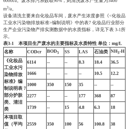
6000t/a。废水排污系数取90%，则清洗废水产生量为5400
3
m
/a。
设备清洗主要来自化妆品车间，废水产生浓度参照《<化妆品
工业水污染物排放标准>编制说明》中的表7 化妆品行业部分
生产企业污染物产排实测数据中的水质指标，详见下表 3-1所
示。
表
3
-
1
本项目生产废水的主要指标及水质特性 单位：mg/L
BOD
NH
-H
名称
CODcr
SS
LAS
石油类
5
3
《化妆品
6114
--
--
8.3
18.4
36.5
工业水污
1666
--
--
--
10.5
12.2
染物排放
标准》编
1000
350
150
35
--
--
制说明表
7
部分护肤
2277
--
--
177
368
87
类、清洁
1739
--
15
4.8
6.3
18
类
本项目取
值（平均
2559
350
100
56
100.8
38