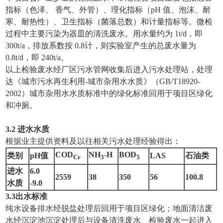
指标（色泽、 香气、外管）、理化指标（pH 值、泡沫、耐
寒、耐热性）、卫生指标（菌落总数）和计量指标等。微检
过程中主要污染为器皿的清洗废水。用水量约为 1t/d，即
300t/a，排放系数按 0.8计，则实验室产生的总废水量为
0.8t/d，即 240t/a。
以上检验废水经厂区污水管网收集后进入污水处理站，处理
达《城市污水再生利用-城市杂用水水质》（GB/T18920-
2002）城市杂用水水质标准中的绿化标准回用于项目区绿化
和冲厕。
3
.
2 进水水质
根据业主提供资料及以往相关污水处理经验得出：
COD
NH
-H
BOD
类别
pH值
LAS
石油类
Cr
3
5
进水
6.0
2559
38
350
56
100.8
水质
-9.0
3
.
3
出水标准
纯水设备排水经脱盐处理后回用于项目区绿化；地面清洁废
水经沉淀池沉淀处理后与设备清洗废水、检验废水一起进入