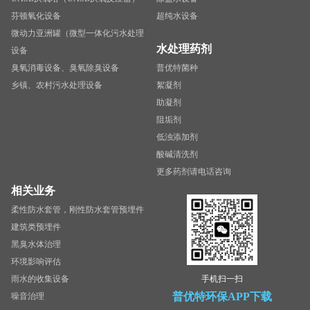
芬顿氧化设备
超纯水设备
微动力亚洲罐（微型一体化污水处理
水处理药剂
设备
臭氧消毒设备、臭氧除臭设备
普优特菌种
乡镇、农村污水处理设备
絮凝剂
助凝剂
阻垢剂
低浊添加剂
酸碱清洗剂
更多药剂请电话咨询
相关业务
柔性防水套管，刚性防水套管预埋件
建筑类预埋件
黑臭水体治理
环境影响评估
雨水的收集设备
手机扫一扫
普优特环保APP下载
噪音治理