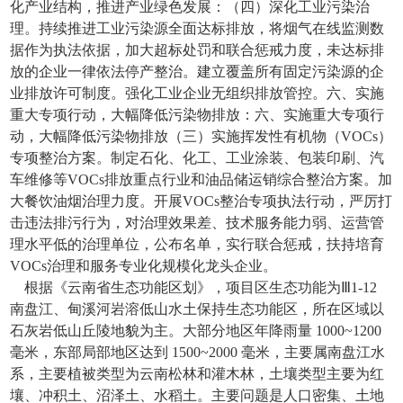
化产业结构，推进产业绿色发展：（四）深化工业污染治
理。持续推进工业污染源全面达标排放，将烟气在线监测数
据作为执法依据，加大超标处罚和联合惩戒力度，未达标排
放的企业一律依法停产整治。建立覆盖所有固定污染源的企
业排放许可制度。强化工业企业无组织排放管控。六、实施
重大专项行动，大幅降低污染物排放：六、实施重大专项行
动，大幅降低污染物排放（三）实施挥发性有机物（VOCs）
专项整治方案。制定石化、化工、工业涂装、包装印刷、汽
车维修等VOCs排放重点行业和油品储运销综合整治方案。加
大餐饮油烟治理力度。开展VOCs整治专项执法行动，严厉打
击违法排污行为，对治理效果差、技术服务能力弱、运营管
理水平低的治理单位，公布名单，实行联合惩戒，扶持培育
VOCs治理和服务专业化规模化龙头企业。
根据《云南省生态功能区划》，项目区生态功能为Ⅲ1-12
南盘江、甸溪河岩溶低山水土保持生态功能区，所在区域以
石灰岩低山丘陵地貌为主。大部分地区年降雨量 1000~1200
毫米，东部局部地区达到 1500~2000 毫米，主要属南盘江水
系，主要植被类型为云南松林和灌木林，土壤类型主要为红
壤、冲积土、沼泽土、水稻土。主要问题是人口密集、土地