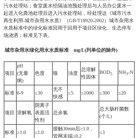
污水处理站；食堂废水经隔油池预处理后与人员办公废水一
起进入化粪池处理后进入污水处理站，经处理达《城市污水
再生利用-城市杂用水水质》（GB/T18920-2002）城市杂用水
水质标准中的绿化标准回用于回用于项目区绿化、生态停车
场浇洒；标准见下表。
城市杂用水
绿化用水
水质
标准
mg/L(
列单位的除外
)
pH
总溶解
BOD
NH
-N
项目
(无量
色度
嗅
浊度
5
3
性固体
纲)
无不
标准
6-9
≤30
≤5
≤1000
≤300
≤20
快感
阴离子
总大肠杆菌数
项目
溶解氧
表面活
总余氯
(个/L)
性剂
接触30min后≥1.0，
标准
≥1.0
≤1.0
≤3
管网末端≥0.2