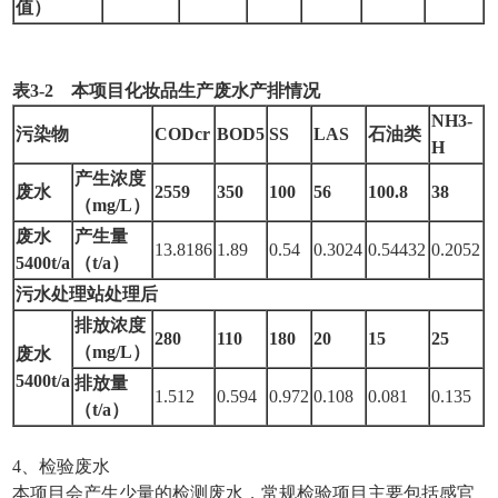
值）
表
3
-
2
本项目化妆品生产废水产排情况
NH3-
污染物
CODcr
BOD5
SS
LAS
石油类
H
产生浓度
废水
2559
350
100
56
100.8
38
（mg/L）
废水
产生量
13.8186
1.89
0.54
0.3024
0.54432
0.2052
5400
t/a
（t/a）
污水处理站处理后
排放浓度
280
110
180
20
15
25
（mg/L）
废水
5400
t/a
排放量
1.512
0.594
0.972
0.108
0.081
0.135
（t/a）
4、检验废水
本项目会产生少量的检测废水，常规检验项目主要包括感官